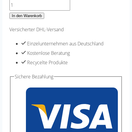
Strickwolle
Strickgarn
In den Warenkorb
grau
Versicherter DHL-Versand
hellgrau
recycled
Einzelunternehmen aus Deutschland
Baumwolle
Kostenlose Beratung
weich
Recycelte Produkte
100g
Sichere Bezahlung
Knäul
200
meter
Oeko-
Tex
Menge