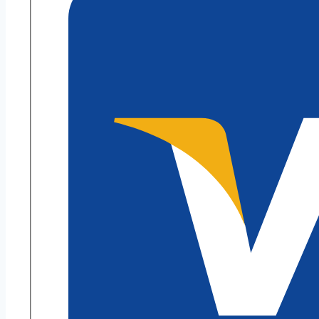
meter
Oeko-
Tex
Makramee
Garn
Menge