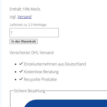
Enthält 19% MwSt.
zzgl.
Versand
Lieferzeit: ca. 2-3 Werktage
Strickwolle
Strickgarn
In den Warenkorb
lachs
Versicherter DHL-Versand
rosa
recycled
Einzelunternehmen aus Deutschland
Baumwolle
Kostenlose Beratung
weich
Recycelte Produkte
100g
Sichere Bezahlung
Knäul
200