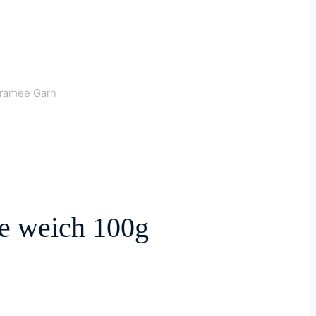
kramee Garn
le weich 100g