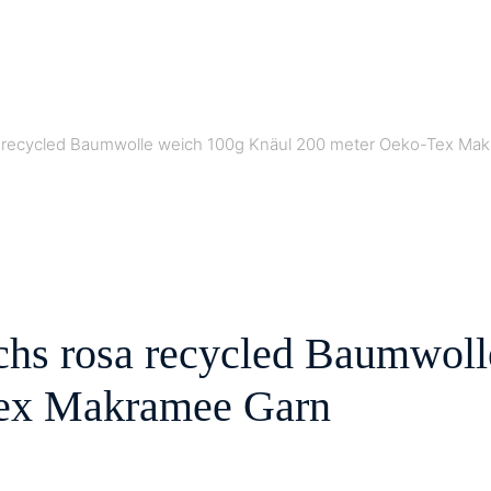
osa recycled Baumwolle weich 100g Knäul 200 meter Oeko-Tex Ma
achs rosa recycled Baumwol
Tex Makramee Garn