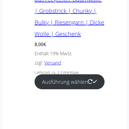
| Grobstrick | Chunky |
Bulky | Riesengarn | Dicke
Wolle | Geschenk
8,00
€
Enthält 19% MwSt.
zzgl.
Versand
Lieferzeit: ca. 2-3 Werktage
Ausführung wählen