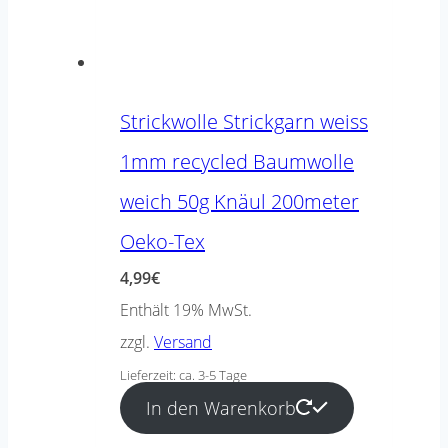
Strickwolle Strickgarn weiss
1mm recycled Baumwolle
weich 50g Knäul 200meter
Oeko-Tex
4,99
€
Enthält 19% MwSt.
zzgl.
Versand
Lieferzeit: ca. 3-5 Tage
In den Warenkorb