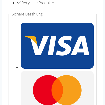
50g
Recycelte Produkte
Knäul
Sichere Bezahlung
Menge