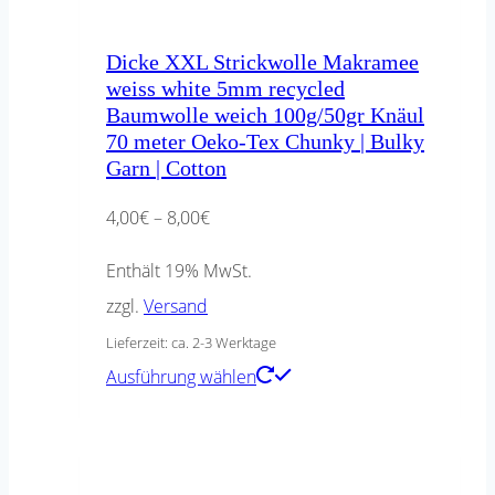
Dicke XXL Strickwolle Makramee
weiss white 5mm recycled
Baumwolle weich 100g/50gr Knäul
70 meter Oeko-Tex Chunky | Bulky
Garn | Cotton
Preisspanne:
4,00
€
–
8,00
€
4,00€
Enthält 19% MwSt.
bis
zzgl.
Versand
8,00€
Lieferzeit: ca. 2-3 Werktage
Dieses
Ausführung wählen
Produkt
weist
mehrere