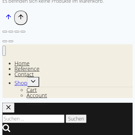
Es befinden sich keine Produkte im Warenkorb.
Home
Reference
Contact
Untermenü
Shop
umschalten
Cart
Account
Suchen
nach: