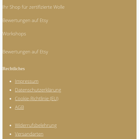
Optionen
Ihr Shop für zertifizierte Wolle
können
Bewertungen auf Etsy
auf
der
Workshops
Produktseite
Bewertungen auf Etsy
gewählt
werden
Rechtliches
Impressum
Datenschutzerklärung
Cookie-Richtlinie (EU)
AGB
Widerrufsbelehrung
Versandarten