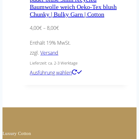
Baumwolle weich Oeko-Tex blush
Chunky | Bulky Garn | Cotton
Preisspanne:
4,00
€
–
8,00
€
4,00€
Enthält 19% MwSt.
bis
zzgl.
Versand
8,00€
Lieferzeit: ca. 2-3 Werktage
Dieses
Ausführung wählen
Produkt
weist
mehrere
Varianten
auf.
Die
Luxury Cotton