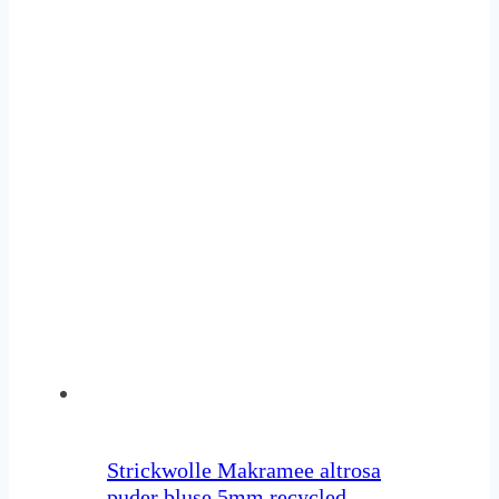
Strickwolle Makramee altrosa
puder bluse 5mm recycled