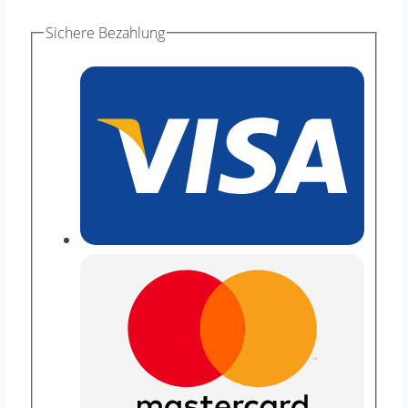
Baumwolle
Sichere Bezahlung
weich
100g
Knäul
70
meter
Oeko-
Tex
Snow
Menge