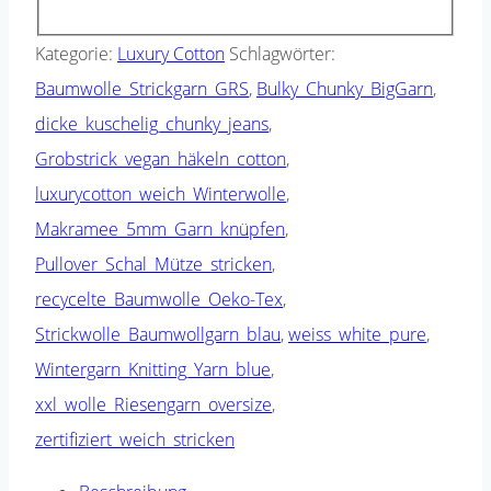
Kategorie:
Luxury Cotton
Schlagwörter:
Baumwolle_Strickgarn_GRS
,
Bulky_Chunky_BigGarn
,
dicke_kuschelig_chunky_jeans
,
Grobstrick_vegan_häkeln_cotton
,
luxurycotton_weich_Winterwolle
,
Makramee_5mm_Garn_knüpfen
,
Pullover_Schal_Mütze_stricken
,
recycelte_Baumwolle_Oeko-Tex
,
Strickwolle_Baumwollgarn_blau
,
weiss_white_pure
,
Wintergarn_Knitting_Yarn_blue
,
xxl_wolle_Riesengarn_oversize
,
zertifiziert_weich_stricken