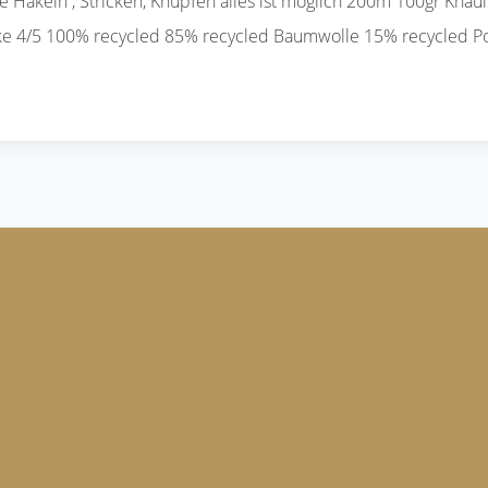
Häkeln , Stricken, Knüpfen alles ist möglich 200m 100gr Knäul 
ärke 4/5 100% recycled 85% recycled Baumwolle 15% recycled Po