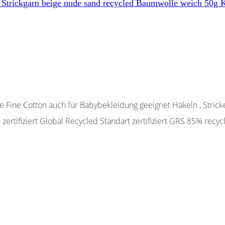
 Strickgarn beige nude sand recycled Baumwolle weich 50g
Fine Cotton auch für Babybekleidung geeignet Häkeln , Stricke
ertifiziert Global Recycled Standart zertifiziert GRS 85% rec