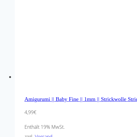
Amigurumi || Baby Fine || 1mm || Strickwolle S
4,99
€
Enthält 19% MwSt.
zzgl.
Versand