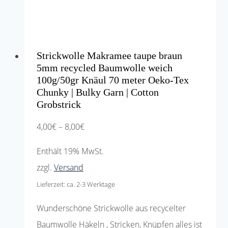
Produktseite
gewählt
werden
Strickwolle Makramee taupe braun
5mm recycled Baumwolle weich
100g/50gr Knäul 70 meter Oeko-Tex
Chunky | Bulky Garn | Cotton
Grobstrick
Preisspanne:
4,00
€
–
8,00
€
4,00€
Enthält 19% MwSt.
bis
zzgl.
Versand
8,00€
Lieferzeit: ca. 2-3 Werktage
Wunderschöne Strickwolle aus recycelter
Baumwolle Häkeln , Stricken, Knüpfen alles ist