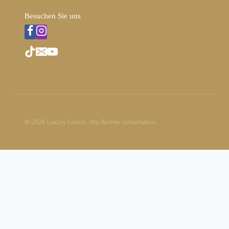
Besuchen Sie uns
© 2026 Luxury Cotton. Alle Rechte vorbehalten.
Warenkorb überprüfen
Es befinden sich keine Produkte im Warenkorb.