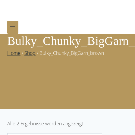
Zum
Inhalt
springen
Bulky_Chunky_BigGarn
Home
/
Shop
/
Bulky_Chunky_BigGarn_brown
Alle 2 Ergebnisse werden angezeigt