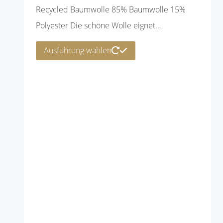
Recycled Baumwolle 85% Baumwolle 15%
Polyester Die schöne Wolle eignet…
Dieses
Ausführung wählen
Produkt
weist
mehrere
Varianten
auf.
Die
Optionen
können
auf
der